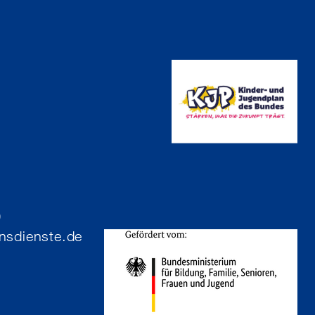
4
0
nsdienste.de