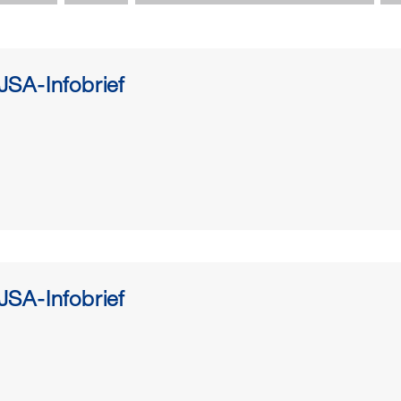
Alle Publika
heruntergel
auch postali
SA-Infobrief
45,
raabe
@
b
Schutzgebühr
Exemplar bes
SA-Infobrief