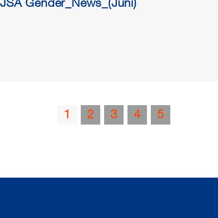
EJSA Gender_News_(Juni)
1
2
3
4
5