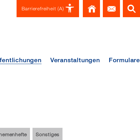
Home
Kont
Barrierefreiheit
(A)
fentlichungen
Veranstaltungen
Formulare
FENTLICHUNGEN
hemenhefte
Sonstiges