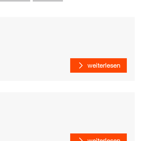
tionen können hier kostenfrei als PDF
aden werden. Einige Publikationen können
sch bei Sabine Raabe, Tel. 0711 - 16489-
agejsa.de
bestellt werden. Die
 fällt nur an, wenn Sie ein gedrucktes
tellen.
weiterlesen
weiterlesen