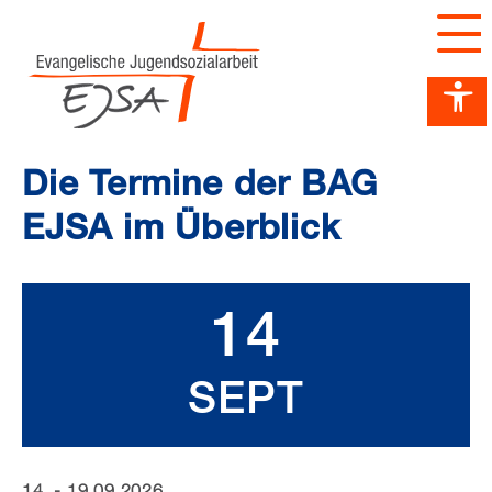
Barrierefreiheit Dashboard öffnen
Tastenkombinationen anzeigen
Hauptnavigation anzeigen
zum Inhalt springen
Die Termine der BAG
EJSA im Überblick
14
SEPT
14. - 19.09.2026