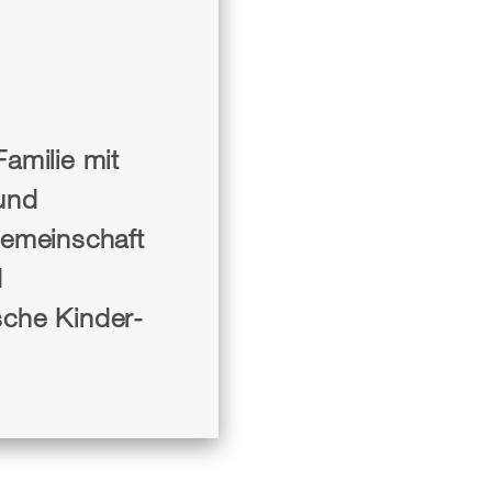
amilie mit
und
gemeinschaft
d
sche Kinder-