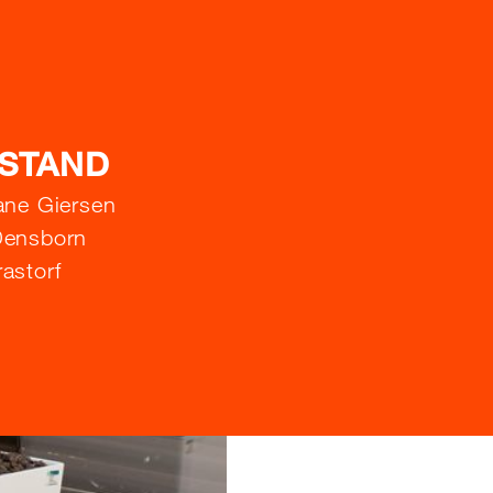
STAND
iane Giersen
Densborn
astorf