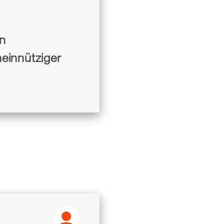
en
einnütziger