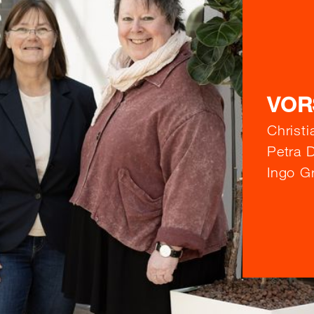
VOR
Christ
Petra 
Ingo Gr