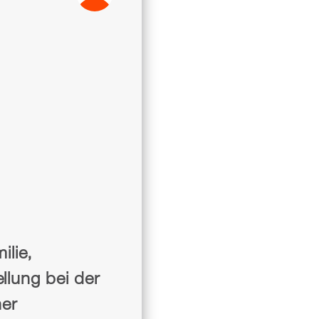
ilie,
llung bei der
her