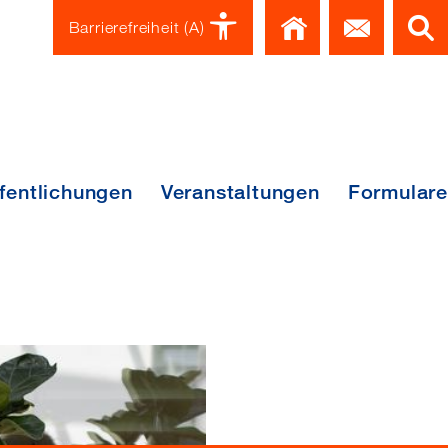
Home
Kont
Barrierefreiheit
(A)
fentlichungen
Veranstaltungen
Formulare