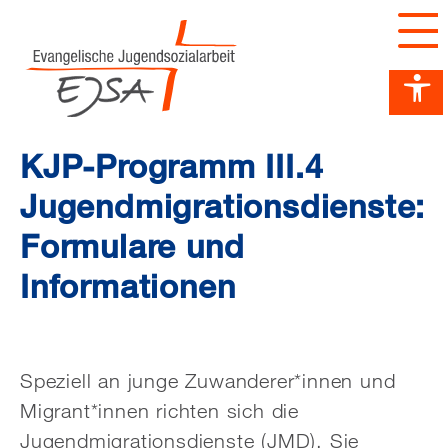
Barrierefreiheit Dashboard öffnen
Tastenkombinationen anzeigen
Hauptnavigation anzeigen
zum Inhalt springen
KJP-Programm III.4
Jugendmigrationsdienste:
Formulare und
Informationen
Speziell an junge Zuwanderer*innen und
Migrant*innen richten sich die
Jugendmigrationsdienste (JMD). Sie