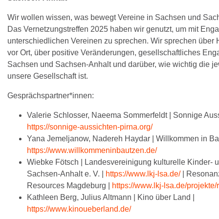
Wir wollen wissen, was bewegt Vereine in Sachsen und Sac
Das Vernetzungstreffen 2025 haben wir genutzt, um mit Engag
unterschiedlichen Vereinen zu sprechen. Wir sprechen über
vor Ort, über positive Veränderungen, gesellschaftliches En
Sachsen und Sachsen-Anhalt und darüber, wie wichtig die jew
unsere Gesellschaft ist.
Gesprächspartner*innen:
Valerie Schlosser, Naeema Sommerfeldt | Sonnige Auss
https://sonnige-aussichten-pirna.org/
Yana Jemeljanow, Nadereh Haydar | Willkommen in Ba
https://www.willkommeninbautzen.de/
Wiebke Fötsch | Landesvereinigung kulturelle Kinder-
Sachsen-Anhalt e. V. |
https://www.lkj-lsa.de/
| Resonan
Resources Magdeburg |
https://www.lkj-lsa.de/projekt
Kathleen Berg, Julius Altmann | Kino über Land |
https://www.kinoueberland.de/