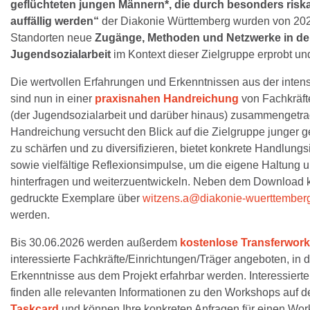
geflüchteten jungen Männern*, die durch besonders risk
auffällig werden“
der Diakonie Württemberg wurden von 202
Standorten neue
Zugänge, Methoden und Netzwerke in de
Jugendsozialarbeit
im Kontext dieser Zielgruppe erprobt und
Die wertvollen Erfahrungen und Erkenntnissen aus der intens
sind nun in einer
praxisnahen Handreichung
von Fachkräfte
(der Jugendsozialarbeit und darüber hinaus) zusammengetr
Handreichung versucht den Blick auf die Zielgruppe junger g
zu schärfen und zu diversifizieren, bietet konkrete Handlungs
sowie vielfältige Reflexionsimpulse, um die eigene Haltung 
hinterfragen und weiterzuentwickeln. Neben dem Download
gedruckte Exemplare über
witzens.a@diakonie-wuerttember
werden.
Bis 30.06.2026 werden außerdem
kostenlose Transferwor
interessierte Fachkräfte/Einrichtungen/Träger angeboten, in 
Erkenntnisse aus dem Projekt erfahrbar werden. Interessiert
finden alle relevanten Informationen zu den Workshops auf de
Taskcard
und können Ihre konkreten Anfragen für einen Wo