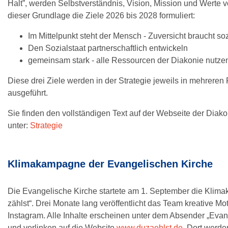
Halt”, werden Selbstverständnis, Vision, Mission und Werte vo
dieser Grundlage die Ziele 2026 bis 2028 formuliert:
Im Mittelpunkt steht der Mensch - Zuversicht braucht soz
Den Sozialstaat partnerschaftlich entwickeln
gemeinsam stark - alle Ressourcen der Diakonie nutze
Diese drei Ziele werden in der Strategie jeweils in mehreren
ausgeführt.
Sie finden den vollständigen Text auf der Webseite der Diak
unter:
Strategie
Klimakampagne der Evangelischen Kirche
Die Evangelische Kirche startete am 1. September die Kli
zählst“. Drei Monate lang veröffentlicht das Team kreative Mo
Instagram. Alle Inhalte erscheinen unter dem Absender „Evan
und verlinken auf die Website
www.duzaehlst.de
. Dort werde