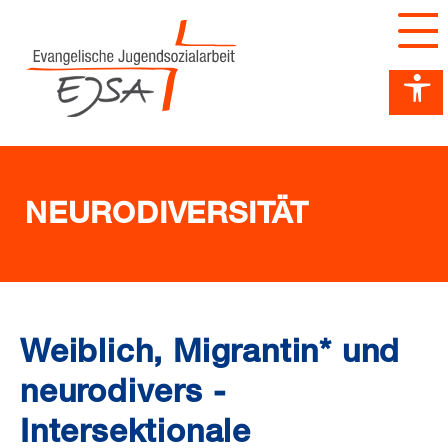
Barrierefreiheit Dashboard öffnen
Tastenkombinationen anzeigen
Hauptnavigation anzeigen
zum Inhalt springen
NEURODIVERSITÄT
Weiblich, Migrantin* und
neurodivers -
Intersektionale