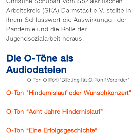
Christine Schubart vom Sozialkritischen
Arbeitskreis (SKA) Darmstadt e.V. stellte in
ihrem Schlusswort die Auswirkungen der
Pandemie und die Rolle der
Jugendsozialarbeit heraus.
Die O-Töne als
Audiodateien
O-Ton "Hindernislauf oder Wunschkonzert"
O-Ton "Bildung ist Zukunft für mich"
O-Ton "Acht Jahre Hindernislauf"
O-Ton "Eine Erfolgsgeschichte"
O-Ton "Eine Fürsprecherin"
O-Ton "Vorbilder"
O-Ton "Hindernislauf oder Wunschkonzert"
O-Ton “Acht Jahre Hindernislauf”
O-Ton “Eine Erfolgsgeschichte”