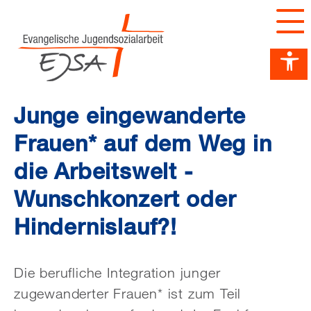
Barrierefreiheit Dashboard öffnen
Tastenkombinationen anzeigen
Hauptnavigation anzeigen
zum Inhalt springen
Junge eingewanderte
Frauen* auf dem Weg in
die Arbeitswelt -
Wunschkonzert oder
Hindernislauf?!
Die berufliche Integration junger
zugewanderter Frauen* ist zum Teil