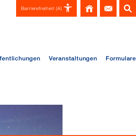
Home
Kont
Barrierefreiheit
(A)
fentlichungen
Veranstaltungen
Formulare