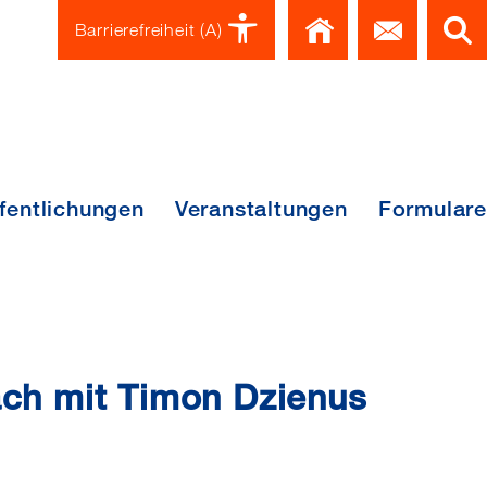
Home
Kont
Barrierefreiheit
(A)
fentlichungen
Veranstaltungen
Formulare
äch mit Timon Dzienus