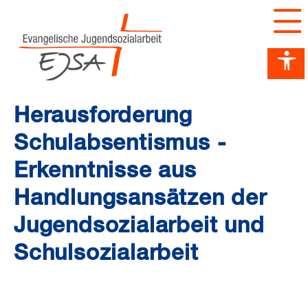
Barrierefreiheit Dashboard öffnen
Tastenkombinationen anzeigen
Hauptnavigation anzeigen
zum Inhalt springen
Herausforderung
Schulabsentismus -
Erkenntnisse aus
Handlungsansätzen der
Jugendsozialarbeit und
Schulsozialarbeit