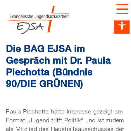
Barrierefreiheit Dashboard öffnen
Tastenkombinationen anzeigen
Hauptnavigation anzeigen
zum Inhalt springen
Die BAG EJSA im
Gespräch mit Dr. Paula
Piechotta (Bündnis
90/DIE GRÜNEN)
Paula Piechotta hatte Interesse gezeigt am
Format „Jugend trifft Politik“ und ist zudem
als Mitglied des Haushaltsausschusses der