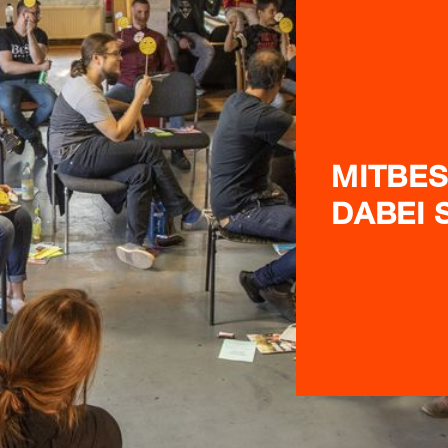
MITBES
DABEI S