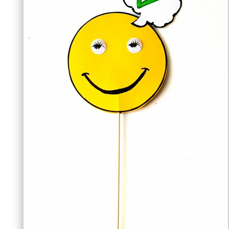
n
r
s