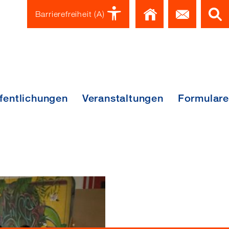
Home
Kont
Barrierefreiheit
(A)
fentlichungen
Veranstaltungen
Formulare