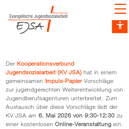
Barrierefreiheit Dashboard öffnen
Tastenkombinationen anzeigen
Hauptnavigation anzeigen
zum Inhalt springen
Der
Kooperationsverbund
Jugendsozialarbeit (KV JSA)
hat in einem
gemeinsamen
Impuls-Papier
Vorschläge
zur jugendgerechten Weiterentwicklung von
Jugendberufsagenturen unterbreitet. Zum
Austausch über diese Vorschläge lädt der
KV JSA am
6. Mai 2026 von 9:30-12:30
zu
einer kostenlosen
Online-Veranstaltung
ein.