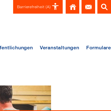
Home
Kont
Barrierefreiheit
(A)
fentlichungen
Veranstaltungen
Formulare