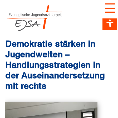
Barrierefreiheit Dashboard öffnen
Tastenkombinationen anzeigen
Hauptnavigation anzeigen
zum Inhalt springen
Demokratie stärken in
Jugendwelten –
Handlungsstrategien in
der Auseinandersetzung
mit rechts