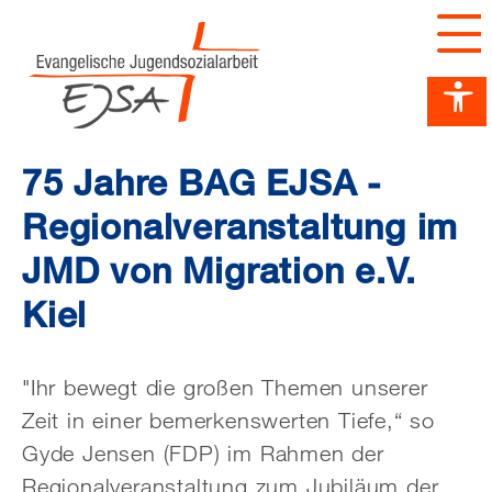
Barrierefreiheit Dashboard öffnen
Tastenkombinationen anzeigen
Hauptnavigation anzeigen
zum Inhalt springen
75 Jahre BAG EJSA -
Regionalveranstaltung im
JMD von Migration e.V.
Kiel
"Ihr bewegt die großen Themen unserer
Zeit in einer bemerkenswerten Tiefe,“ so
Gyde Jensen (FDP) im Rahmen der
Regionalveranstaltung zum Jubiläum der