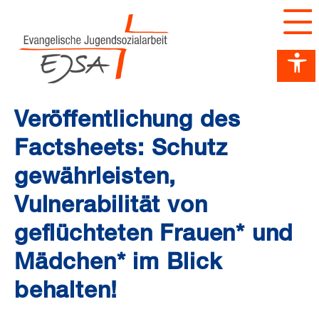
Barrierefreiheit Dashboard öffnen
Tastenkombinationen anzeigen
Hauptnavigation anzeigen
zum Inhalt springen
Veröffentlichung des
Factsheets: Schutz
gewährleisten,
Vulnerabilität von
geflüchteten Frauen* und
Mädchen* im Blick
behalten!