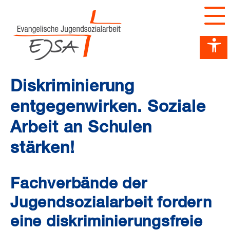
Barrierefreiheit Dashboard öffnen
Tastenkombinationen anzeigen
Hauptnavigation anzeigen
zum Inhalt springen
Diskriminierung
entgegenwirken. Soziale
Arbeit an Schulen
stärken!
Fachverbände der
Jugendsozialarbeit fordern
eine diskriminierungsfreie