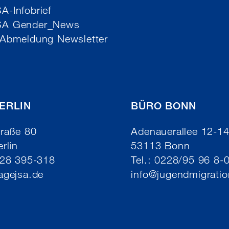
-Infobrief
SA Gender_News
 Abmeldung Newsletter
ERLIN
BÜRO BONN
raße 80
Adenauerallee 12-1
rlin
53113 Bonn
/28 395-318
Tel.: 0228/95 96 8-
agejsa.de
info
@
jugendmigratio