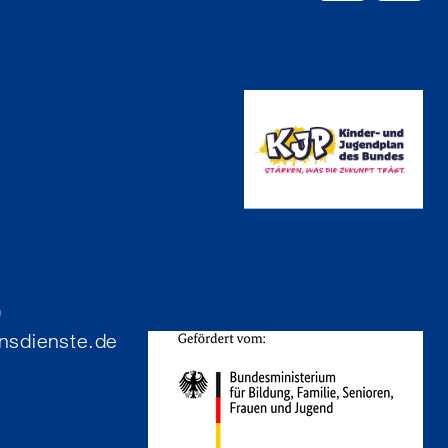
4
0
nsdienste.de