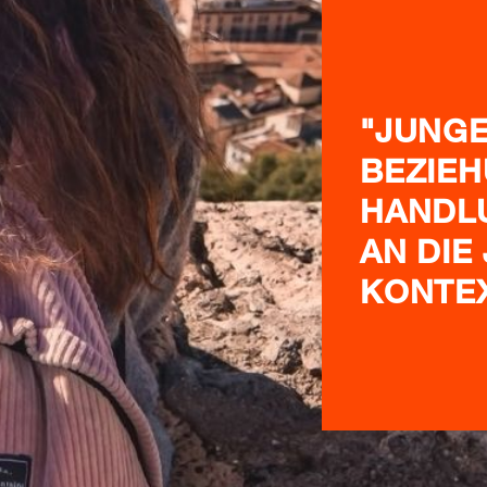
"JUNGE
BEZIEH
HANDL
AN DIE
KONTE