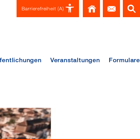
Home
Kont
Barrierefreiheit
(A)
fentlichungen
Veranstaltungen
Formulare