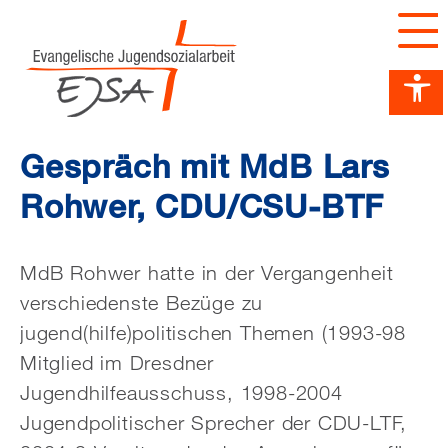
Barrierefreiheit Dashboard öffnen
Tastenkombinationen anzeigen
Hauptnavigation anzeigen
zum Inhalt springen
Gespräch mit MdB Lars
Rohwer, CDU/CSU-BTF
MdB Rohwer hatte in der Vergangenheit
verschiedenste Bezüge zu
jugend(hilfe)politischen Themen (1993-98
Mitglied im Dresdner
Jugendhilfeausschuss, 1998-2004
Jugendpolitischer Sprecher der CDU-LTF,