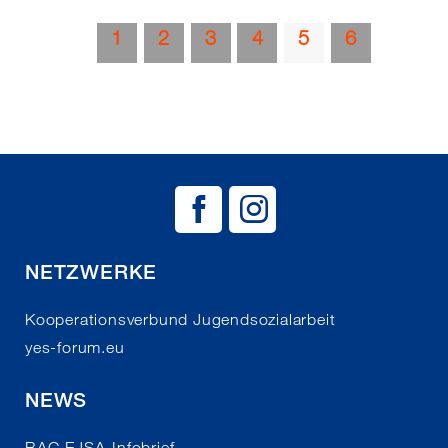
1
2
3
4
5
6
BAG EJSA auf
BAG EJSA 
NETZWERKE
Kooperationsverbund Jugendsozialarbeit
yes-forum.eu
NEWS
BAG EJSA-Infobrief