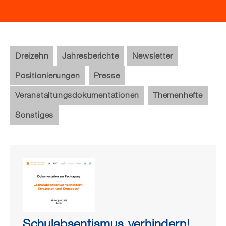
Dreizehn
Jahresberichte
Newsletter
Positionierungen
Presse
Veranstaltungsdokumentationen
Themenhefte
Sonstiges
Schulabsentismus verhindern!